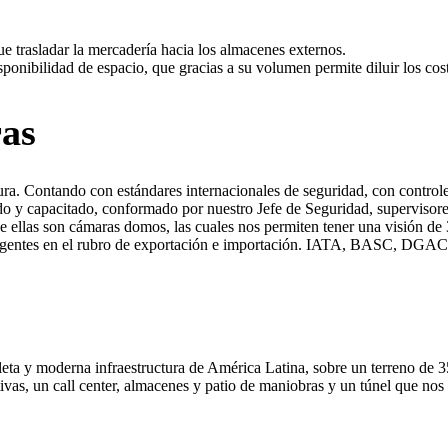
e trasladar la mercadería hacia los almacenes externos.
ponibilidad de espacio, que gracias a su volumen permite diluir los cost
ras
ra. Contando con estándares internacionales de seguridad, con controles
o y capacitado, conformado por nuestro Jefe de Seguridad, supervisores
 ellas son cámaras domos, las cuales nos permiten tener una visión de 
xigentes en el rubro de exportación e importación. IATA, BASC, DGA
a y moderna infraestructura de América Latina, sobre un terreno de 35
ativas, un call center, almacenes y patio de maniobras y un túnel que n