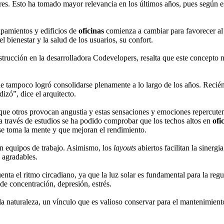
res. Esto ha tomado mayor relevancia en los últimos años, pues según e
ipamientos y edificios de
oficinas
comienza a cambiar para favorecer al 
 bienestar y la salud de los usuarios, su confort.
trucción en la desarrolladora Codevelopers, resalta que este concepto n
que tampoco logró consolidarse plenamente a lo largo de los años. Reci
izó”, dice el arquitecto.
que otros provocan angustia y estas sensaciones y emociones repercuten
a través de estudios se ha podido comprobar que los techos altos en
ofi
se toma la mente y que mejoran el rendimiento.
 en equipos de trabajo. Asimismo, los
layouts
abiertos facilitan la sinerg
 agradables.
uenta el ritmo circadiano, ya que la luz solar es fundamental para la r
a de concentración, depresión, estrés.
la naturaleza, un vínculo que es valioso conservar para el mantenimiento