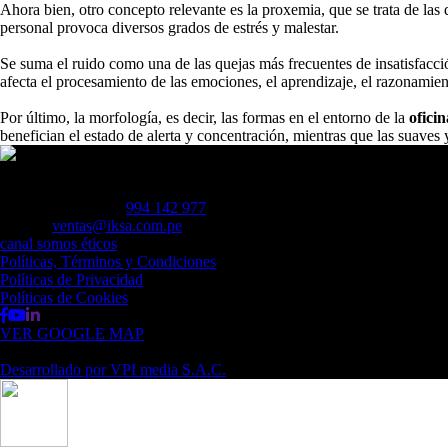
Ahora bien, otro concepto relevante es la proxemia, que se trata de las 
personal provoca diversos grados de estrés y malestar.
Se suma el ruido como una de las quejas más frecuentes de insatisfacció
afecta el procesamiento de las emociones, el aprendizaje, el razonamien
Por último, la morfología, es decir, las formas en el entorno de la
ofici
benefician el estado de alerta y concentración, mientras que las suave
Av. Elmer Faucett 2851, Piso 3 Of. 324 - Lima Cargo City - Callao
Móvil de contacto:
994 142 977
Correo:
ventas@iksa.com.pe
canal somos éticos
Políticas, Términos y Condiciones
Políticas de Privacidad
Políticas de Cookies
VER GOOGLE MAP
© 2023 LIMA CARGO CITY | Todos los derechos reservado
Desarrollado por
VPI media S.A.C.